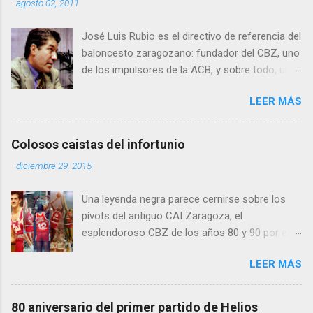
-
agosto 02, 2011
José Luis Rubio es el directivo de referencia del
baloncesto zaragozano: fundador del CBZ, uno
de los impulsores de la ACB, y sobre todo, un
apasionado del baloncesto. Como figura
LEER MÁS
pública no da lugar a la indeferencia, y como
presidente del mítico CAI Zaragoza (luego
Banco NatWest y Amway) tampoco: lo
Colosos caistas del infortunio
encumbró deportivamente y no pudo evitar su
-
diciembre 29, 2015
desaparición como equipo de élite. Hoy
continúa presidiendo el CBZ que sigue
Una leyenda negra parece cernirse sobre los
trabajando en aquello que José Luis Rubio
pívots del antiguo CAI Zaragoza, el
creyó: la formación de jugadores.
esplendoroso CBZ de los años 80 y 90 por el
que pasaron algunos de los mejores centers
LEER MÁS
del basket de la época. Muchos de ellos
murieron a una edad temprana, lo que hace que
su recuerdo aún sea más intenso.
80 aniversario del primer partido de Helios