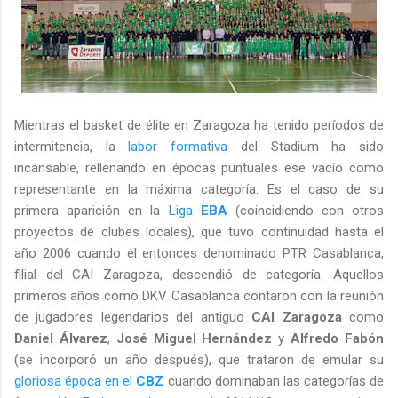
Mientras el basket de élite en Zaragoza ha tenido períodos de
intermitencia, la
labor formativa
del Stadium ha sido
incansable, rellenando en épocas puntuales ese vacío como
representante en la máxima categoría. Es el caso de su
primera aparición en la
Liga
EBA
(coincidiendo con otros
proyectos de clubes locales), que tuvo continuidad hasta el
año 2006 cuando el entonces denominado PTR Casablanca,
filial del CAI Zaragoza, descendió de categoría. Aquellos
primeros años como DKV Casablanca contaron con la reunión
de jugadores legendarios del antiguo
CAI Zaragoza
como
Daniel Álvarez
,
José Miguel Hernández
y
Alfredo Fabón
(se incorporó un año después), que trataron de emular su
gloriosa época en el
CBZ
cuando dominaban las categorías de