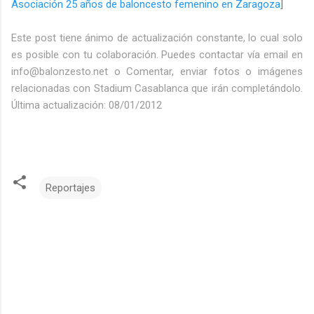
Asociación 25 años de baloncesto femenino en Zaragoza
]
Este post tiene ánimo de actualización constante, lo cual solo
es posible con tu colaboración. Puedes contactar vía email en
info@balonzesto.net o Comentar, enviar fotos o imágenes
relacionadas con Stadium Casablanca que irán completándolo.
Última actualización: 08/01/2012
Reportajes
C
o
m
e
n