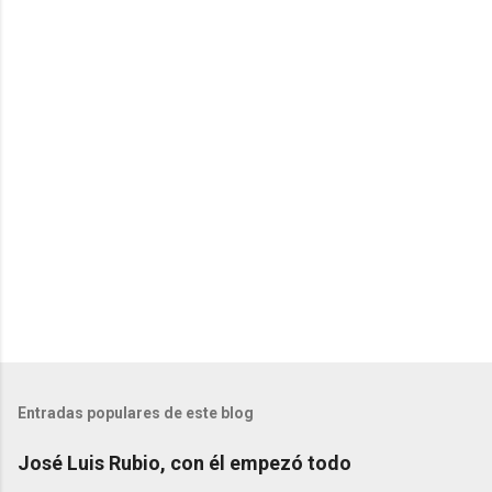
t
a
r
i
o
s
Entradas populares de este blog
José Luis Rubio, con él empezó todo