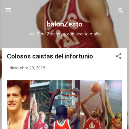
Ir al contenido principal
balonZesto
con Z de Zaragoza, con acento maño
Colosos caistas del infortunio
E
n
-
diciembre 29, 2015
t
r
a
d
a
s