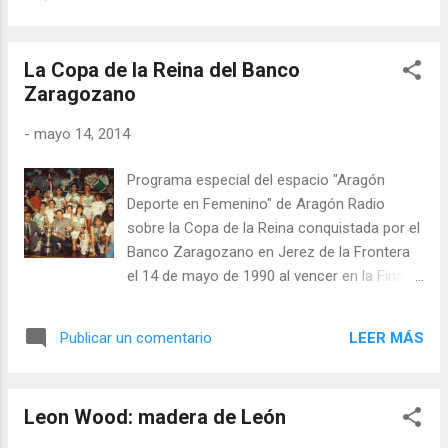
entonces garante del baloncesto en
Zaragoza, en sus buenos tiempos y en los
no tan buenos. Si Zaragoza es una ciudad
La Copa de la Reina del Banco
de baloncesto, es porque Helios es "el" club
Zaragozano
del baloncesto. Todo empezó allí.
-
mayo 14, 2014
Programa especial del espacio "Aragón
Deporte en Femenino" de Aragón Radio
sobre la Copa de la Reina conquistada por el
Banco Zaragozano en Jerez de la Frontera
el 14 de mayo de 1990 al vencer en la Final al
Microbank El Masnou por 95 a 94, el mayor
éxito del baloncesto femenino logrado por
LEER MÁS
Publicar un comentario
un equipo de Zaragoza.
Leon Wood: madera de León