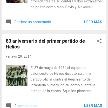
procedentes de su cantera y dos extranjeros
de postín como Mark Davis y Alexander
Belostenny, dirigidos por Chuchi Carrera, que
se convertiría en el entrenador más joven en
LEER MÁS
Publicar un comentario
ganar la Copa a sus 24 años de edad. La
Final será recordada por el récord de los 44
puntos de Davis, pero antes, y después,
80 aniversario del primer partido de
hubo mucho más...
Helios
-
mayo 20, 2014
El 27 de mayo de 1934 el equipo de
baloncesto de Helios disputó su primer
partido oficial contra el Regimiento de
Infantería número 22, tal como cuenta la
prensa de la época. Aquellos pioneros
sembraron la pasión por un nuevo deporte
en el club, que siempre ha sido desde
LEER MÁS
2 comentarios