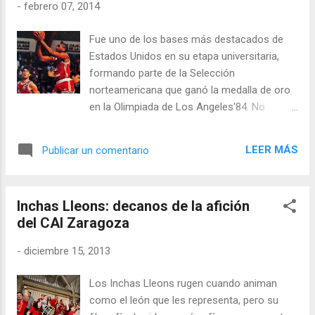
-
febrero 07, 2014
Fue uno de los bases más destacados de
Estados Unidos en su etapa universitaria,
formando parte de la Selección
norteamericana que ganó la medalla de oro
en la Olimpiada de Los Angeles'84. No
consiguió asentarse en la NBA y alternó la
CBA con etapas en Europa. Jugó una
LEER MÁS
Publicar un comentario
temporada en el CAI Zaragoza de Zeravica
haciendo pareja con Mel Turpin. Y dejó tan
buen recuerdo deportivo como humano;
Inchas Lleons: decanos de la afición
algunos lo siguen considerando como el
del CAI Zaragoza
americano con más talento que ha pasado
por Zaragoza. Hoy es un reputado árbitro en
-
diciembre 15, 2013
la mejor liga del mundo.
Los Inchas Lleons rugen cuando animan
como el león que les representa, pero su